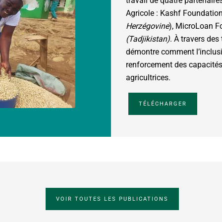
travail de quatre partenair
Agricole : Kashf Foundatio
Herzégovine
), MicroLoan 
(Tadjikistan)
. À travers des
démontre comment l’inclusio
renforcement des capacités
agricultrices.
TÉLÉCHARGER
VOIR TOUTES LES PUBLICATIONS