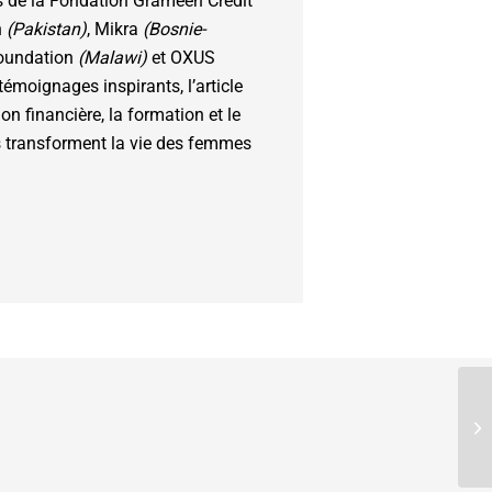
es de la Fondation Grameen Crédit
n
(Pakistan)
, Mikra
(Bosnie-
Foundation
(Malawi)
et OXUS
 témoignages inspirants, l’article
n financière, la formation et le
 transforment la vie des femmes