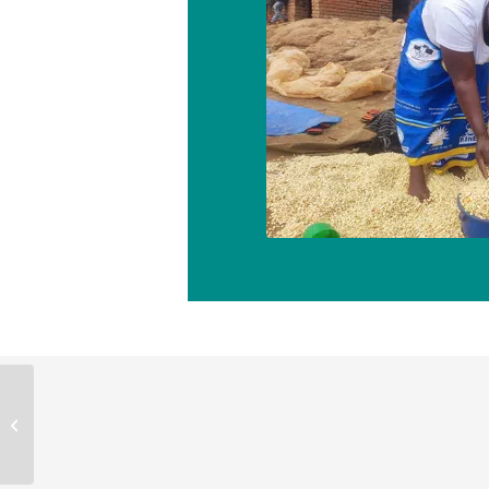
Étude sur les femmes
clients d’OXUS au
Kirghizistan