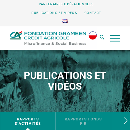
PARTENAIRES OPÉRATIONNELS
PUBLICATIONS ET VIDÉOS
CONTACT
PUBLICATIONS ET
VIDÉOS
RAPPORTS
RAPPORTS FONDS
NO
D’ACTIVITÉS
FIR