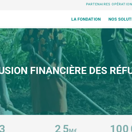
PARTENAIRES OPÉRATIO
LA FONDATION
NOS SOLUT
USION FINANCIÈRE DES RÉF
3
2
5
100
,
M€