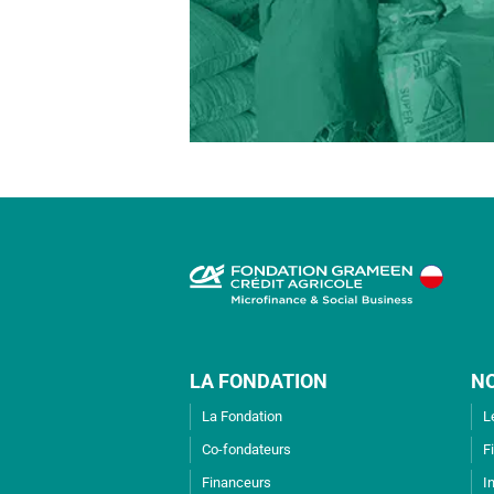
LA FONDATION
N
La Fondation
L
Co-fondateurs
F
Financeurs
I