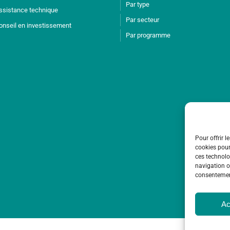
Par type
ssistance technique
Par secteur
onseil en investissement
Par programme
Pour offrir l
cookies pour
ces technolo
navigation ou
consentement
Ac