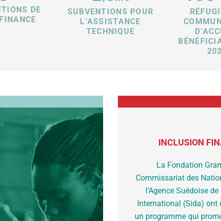
UTIONS DE
SUBVENTIONS POUR
RÉFUGI
FINANCE
L’ASSISTANCE
COMMUN
TECHNIQUE
D’ACC
BÉNÉFICI
20
INCLUSION FIN
La Fondation Grame
Commissariat des Nation
l’Agence Suédoise de
International (Sida) ont 
un programme qui promeut