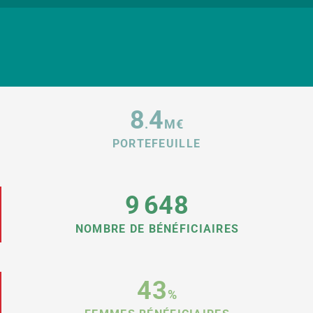
8
4
.
M€
PORTEFEUILLE
9
648
NOMBRE DE BÉNÉFICIAIRES
43
%