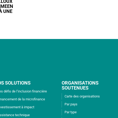
LLOUX
AMEEN
À UNE
OS SOLUTIONS
ORGANISATIONS
SOUTENUES
es défis de l’inclusion financière
Carte des organisations
inancement de la microfinance
Par pays
nvestissement à impact
Par type
ssistance technique