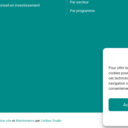
Par secteur
onseil en investissement
Par programme
Pour offrir l
cookies pour
ces technolo
navigation ou
consentement
Ac
Co
tion site
et
Maintenance
par
Limbus Studio