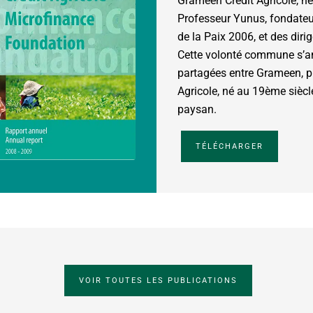
Grameen Crédit Agricole, n
Professeur Yunus, fondateu
de la Paix 2006, et des diri
Cette volonté commune s’an
partagées entre Grameen, pio
Agricole, né au 19ème sièc
paysan.
TÉLÉCHARGER
VOIR TOUTES LES PUBLICATIONS