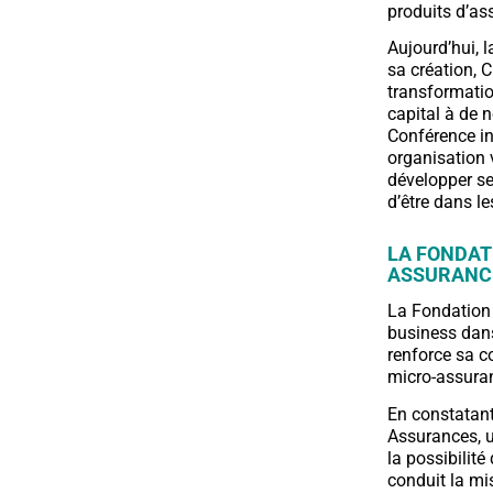
produits d’as
Aujourd’hui, 
sa création, 
transformation
capital à de 
Conférence in
organisation v
développer ses
d’être dans l
LA FONDAT
ASSURANC
La Fondation 
business dans
renforce sa c
micro-assuran
En constatant 
Assurances, u
la possibilité
conduit la m