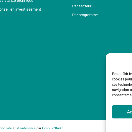
ssistance technique
Par secteur
onseil en investissement
Par programme
Pour offrir l
cookies pour
ces technolo
navigation ou
consentement
Ac
Co
tion site
et
Maintenance
par
Limbus Studio