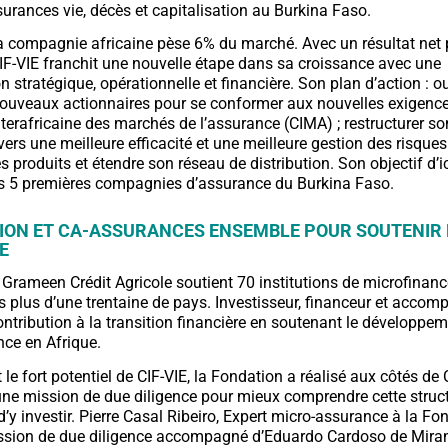
surances vie, décès et capitalisation au Burkina Faso.
la compagnie africaine pèse 6% du marché. Avec un résultat net 
CIF-VIE franchit une nouvelle étape dans sa croissance avec une
 stratégique, opérationnelle et financière. Son plan d’action : o
nouveaux actionnaires pour se conformer aux nouvelles exigenc
terafricaine des marchés de l’assurance (CIMA) ; restructurer so
ers une meilleure efficacité et une meilleure gestion des risques 
 produits et étendre son réseau de distribution. Son objectif d’i
es 5 premières compagnies d’assurance du Burkina Faso.
ION ET CA-ASSURANCES ENSEMBLE POUR SOUTENIR 
E
Grameen Crédit Agricole soutient 70 institutions de microfinance
 plus d’une trentaine de pays. Investisseur, financeur et accomp
ontribution à la transition financière en soutenant le développem
ce en Afrique.
le fort potentiel de CIF-VIE, la Fondation a réalisé aux côtés de 
ne mission de due diligence pour mieux comprendre cette struct
 d’y investir. Pierre Casal Ribeiro, Expert micro-assurance à la Fo
ission de due diligence accompagné d’Eduardo Cardoso de Miran