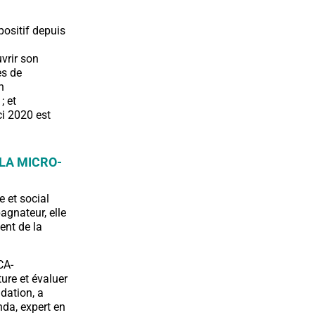
positif depuis
uvrir son
es de
n
; et
ci 2020 est
LA MICRO-
 et social
agnateur, elle
ent de la
CA-
ure et évaluer
ndation, a
da, expert en