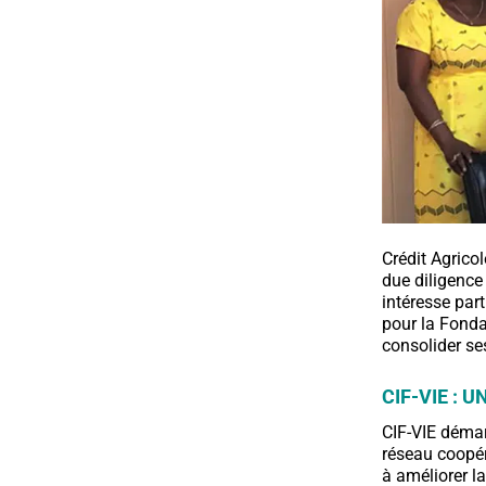
Crédit Agric
due diligence
intéresse par
pour la Fonda
consolider ses
CIF-VIE : 
CIF-VIE démar
réseau coopér
à améliorer l