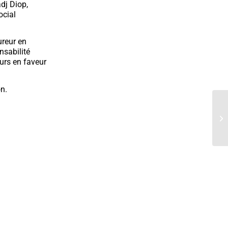
dj Diop,
ocial
ureur en
nsabilité
eurs en faveur
n.