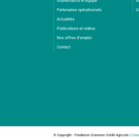
Gouvernance et équipe
A
Partenaires opérationnels
C
Actualités
Publications et vidéos
Nos offres d’emploi
Contact
© Copyright - Fondation Grameen Crédit-Agricole |
Créa