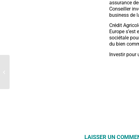
assurance des
Conseiller in
business de l
Crédit Agrico
Europe s’est 
sociétale pou
du bien com
Investir pour
La Fondation publie son
Rapport intégré 2017
LAISSER UN COMME