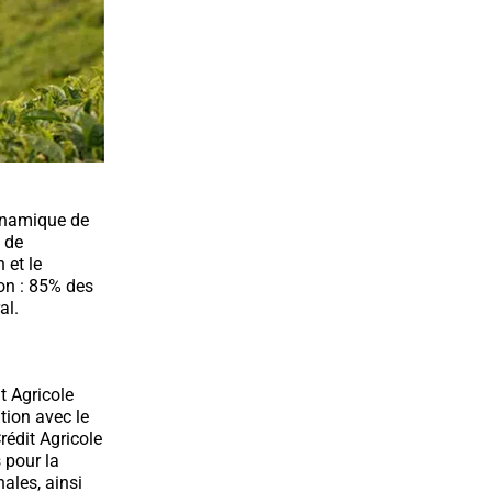
dynamique de
s de
 et le
on : 85% des
al.
t Agricole
tion avec le
rédit Agricole
 pour la
ales, ainsi