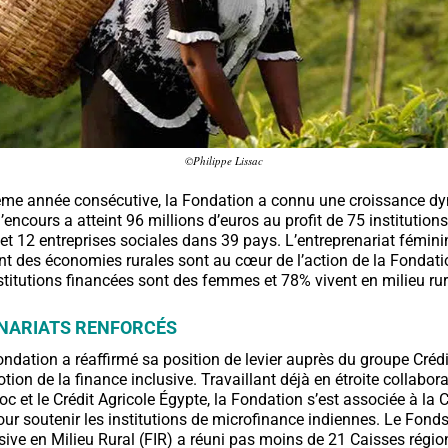
©Philippe Lissac
ième année consécutive, la Fondation a connu une croissance 
 l’encours a atteint 96 millions d’euros au profit de 75 institution
et 12 entreprises sociales dans 39 pays. L’entreprenariat féminin
 des économies rurales sont au cœur de l’action de la Fondati
nstitutions financées sont des femmes et 78% vivent en milieu rur
NARIATS RENFORCÉS
ondation a réaffirmé sa position de levier auprès du groupe Crédi
ion de la finance inclusive. Travaillant déjà en étroite collabora
c et le Crédit Agricole Égypte, la Fondation s’est associée à la C
our soutenir les institutions de microfinance indiennes. Le Fonds
sive en Milieu Rural (FIR) a réuni pas moins de 21 Caisses région