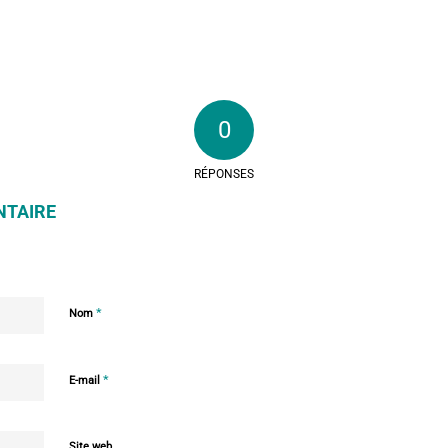
0
RÉPONSES
NTAIRE
*
Nom
*
E-mail
Site web