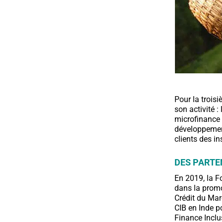
Pour la trois
son activité :
microfinance 
développement
clients des i
DES PARTE
En 2019, la F
dans la promot
Crédit du Maro
CIB en Inde p
Finance Inclu