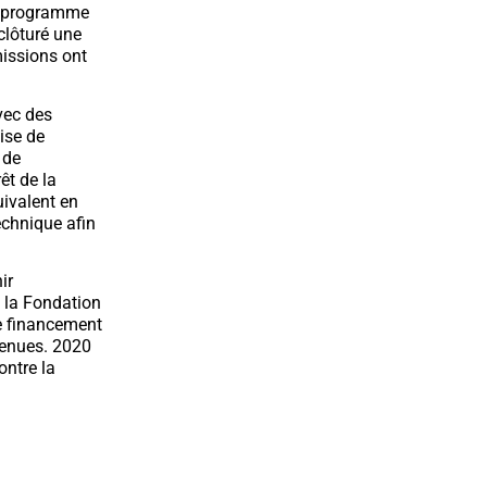
le programme
clôturé une
issions ont
vec des
ise de
 de
êt de la
ivalent en
chnique afin
ir
, la Fondation
de financement
tenues. 2020
ontre la