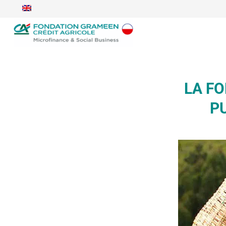
LA F
P