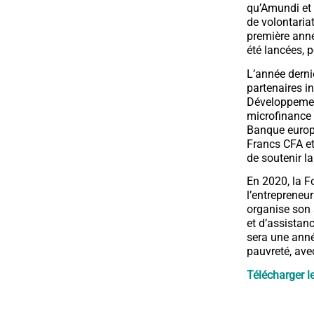
qu’Amundi et 
de volontaria
première ann
été lancées, 
L’année derni
partenaires i
Développement
microfinance 
Banque europé
Francs CFA e
de soutenir l
En 2020, la F
l’entrepreneur
organise son 
et d’assistan
sera une anné
pauvreté, av
Télécharger l