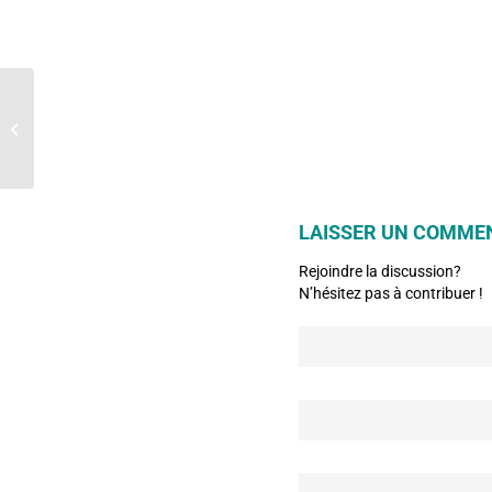
Carnet de voyage d’un
Banquier solidaire au
Cambodge
LAISSER UN COMME
Rejoindre la discussion?
N’hésitez pas à contribuer !