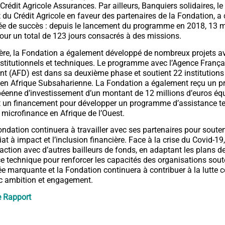
Crédit Agricole Assurances. Par ailleurs, Banquiers solidaires, 
t du Crédit Agricole en faveur des partenaires de la Fondation, a 
ée de succès : depuis le lancement du programme en 2018, 13 m
pour un total de 123 jours consacrés à des missions.
ère, la Fondation a également développé de nombreux projets a
nstitutionnels et techniques. Le programme avec l’Agence França
 (AFD) est dans sa deuxième phase et soutient 22 institutions
en Afrique Subsaharienne. La Fondation a également reçu un pr
enne d’investissement d’un montant de 12 millions d’euros équ
t un financement pour développer un programme d’assistance te
a microfinance en Afrique de l’Ouest.
ondation continuera à travailler avec ses partenaires pour souten
iat à impact et l’inclusion financière. Face à la crise du Covid-19
action avec d’autres bailleurs de fonds, en adaptant les plans 
ce technique pour renforcer les capacités des organisations sou
e marquante et la Fondation continuera à contribuer à la lutte c
ec ambition et engagement.
e Rapport