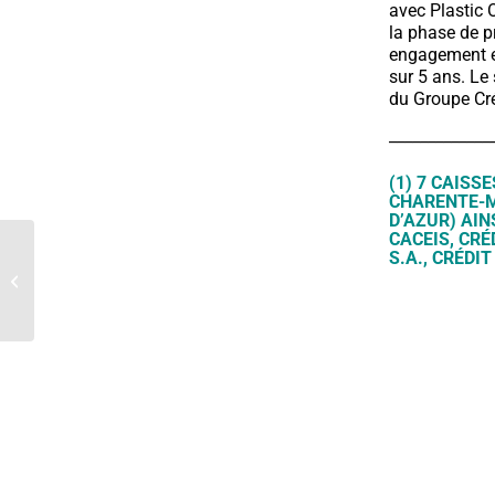
avec Plastic 
la phase de pr
engagement en
sur 5 ans. Le 
du Groupe Cré
_____________
(1) 7 CAISS
CHARENTE-M
D’AZUR) AI
CACEIS, CRÉ
S.A., CRÉDI
La Fondation investit
pour la première fois en
Afrique du Sud