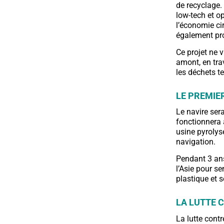
de recyclage.
low-tech et o
l’économie ci
également pr
Ce projet ne 
amont, en tra
les déchets t
LE PREMIE
Le navire ser
fonctionnera 
usine pyrolys
navigation.
Pendant 3 ans,
l’Asie pour se
plastique et 
LA LUTTE 
La lutte contr