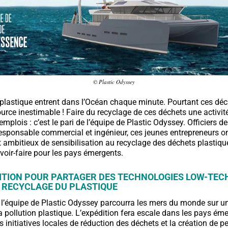
© Plastic Odyssey
plastique entrent dans l’Océan chaque minute. Pourtant ces dé
ource inestimable ! Faire du recyclage de ces déchets une activité
emplois : c’est le pari de l’équipe de Plastic Odyssey. Officiers d
sponsable commercial et ingénieur, ces jeunes entrepreneurs o
et ambitieux de sensibilisation au recyclage des déchets plastiqu
voir-faire pour les pays émergents.
ITION POUR PARTAGER DES TECHNOLOGIES LOW-TECH
 RECYCLAGE DU PLASTIQUE
 l’équipe de Plastic Odyssey parcourra les mers du monde sur u
 la pollution plastique. L’expédition fera escale dans les pays ém
 initiatives locales de réduction des déchets et la création de pe