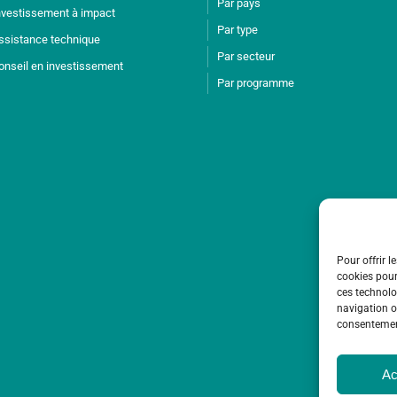
Par pays
nvestissement à impact
Par type
ssistance technique
Par secteur
onseil en investissement
Par programme
Pour offrir l
cookies pour
ces technolo
navigation ou
consentement
Ac