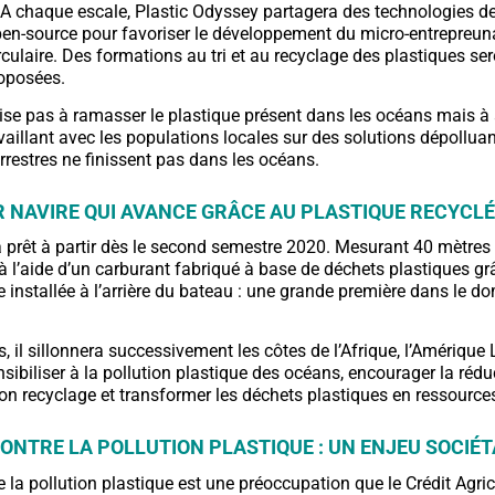
 A chaque escale, Plastic Odyssey partagera des technologies d
pen-source pour favoriser le développement du micro-entrepreuna
rculaire. Des formations au tri et au recyclage des plastiques se
oposées.
vise pas à ramasser le plastique présent dans les océans mais à 
vaillant avec les populations locales sur des solutions dépolluan
errestres ne finissent pas dans les océans.
R NAVIRE QUI AVANCE GRÂCE AU PLASTIQUE RECYCLÉ
a prêt à partir dès le second semestre 2020. Mesurant 40 mètres d
à l’aide d’un carburant fabriqué à base de déchets plastiques gr
e installée à l’arrière du bateau : une grande première dans le d
 il sillonnera successivement les côtes de l’Afrique, l’Amérique L
nsibiliser à la pollution plastique des océans, encourager la réd
son recyclage et transformer les déchets plastiques en ressource
CONTRE LA POLLUTION PLASTIQUE : UN ENJEU SOCIÉ
e la pollution plastique est une préoccupation que le Crédit Agri