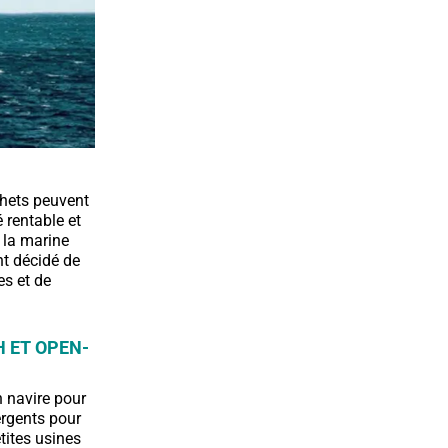
chets peuvent
 rentable et
e la marine
nt décidé de
es et de
 ET OPEN-
n navire pour
ergents pour
tites usines