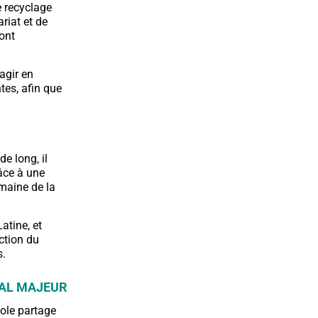
e recyclage
riat et de
ront
agir en
tes, afin que
e long, il
âce à une
omaine de la
atine, et
uction du
s.
TAL MAJEUR
cole partage