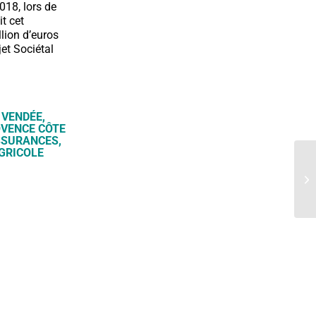
018, lors de
it cet
lion d’euros
jet Sociétal
 VENDÉE,
OVENCE CÔTE
SSURANCES,
AGRICOLE