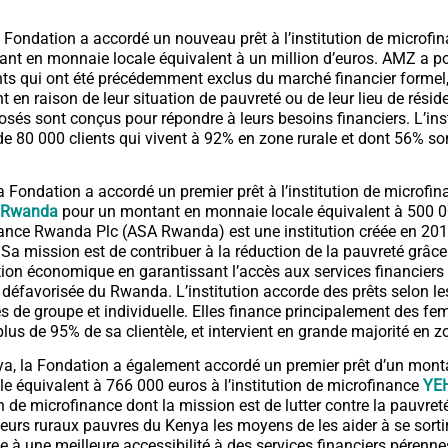
 Fondation a accordé un nouveau prêt à l’institution de microfi
nt en monnaie locale équivalent à un million d’euros. AMZ a po
ients qui ont été précédemment exclus du marché financier formel
t en raison de leur situation de pauvreté ou de leur lieu de résid
osés sont conçus pour répondre à leurs besoins financiers. L’ins
e 80 000 clients qui vivent à 92% en zone rurale et dont 56% so
 Fondation a accordé un premier prêt à l’institution de microfi
e Rwanda
pour un montant en monnaie locale équivalent à 500 0
ance Rwanda Plc (ASA Rwanda) est une institution créée en 20
Sa mission est de contribuer à la réduction de la pauvreté grâce
ion économique en garantissant l’accès aux services financiers 
défavorisée du Rwanda
. L’institution
accorde des prêts selon le
 de groupe et individuelle. Elles finance principalement des f
lus de 95% de sa clientèle, et intervient en grande majorité en zo
ya, la Fondation a également accordé un premier prêt d’un mont
e équivalent à 766 000 euros à l’institution de microfinance
YE
on de microfinance dont la mission est de lutter contre la pauvre
eurs ruraux pauvres du Kenya les moyens de les aider à se sortir
e à une meilleure accessibilité à des services financiers pérenne