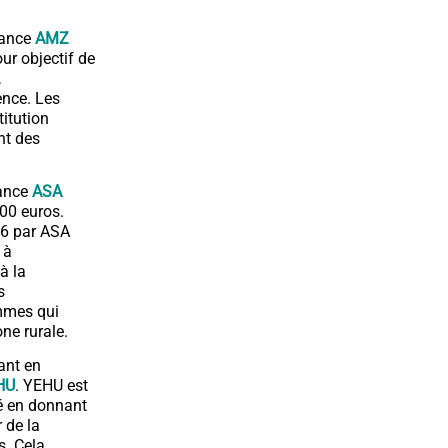
nance
AMZ
ur objectif de
,
ence. Les
titution
nt des
nance
ASA
00 euros.
16 par ASA
 à
à la
s
emmes qui
ne rurale.
ant en
HU
. YEHU est
té en donnant
 de la
s. Cela