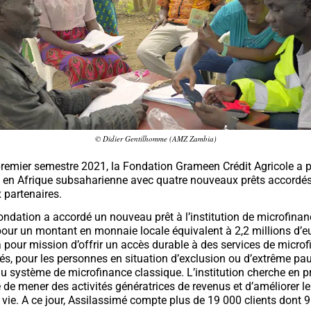
© Didier Gentilhomme (AMZ Zambia)
remier semestre 2021, la Fondation Grameen Crédit Agricole a p
 en Afrique subsaharienne avec quatre nouveaux prêts accordés
 partenaires.
ondation a accordé un nouveau prêt à l’institution de microfinan
pour un montant en monnaie locale équivalent à 2,2 millions d’e
 pour mission d’offrir un accès durable à des services de micro
és, pour les personnes en situation d’exclusion ou d’extrême pa
au système de microfinance classique. L’institution cherche en pr
e de mener des activités génératrices de revenus et d’améliorer l
 vie. A ce jour, Assilassimé compte plus de 19 000 clients dont 