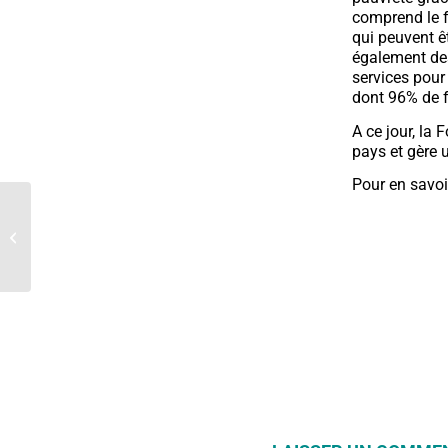
comprend le f
qui peuvent ê
également des
services pour
dont 96% de f
A ce jour, la
pays et gère 
Pour en savoi
La Fondation poursuit
son soutien à ses
partenaires en Asie