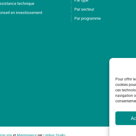
Par type
ssistance technique
Par secteur
onseil en investissement
Par programme
Pour offrir l
cookies pour
ces technolo
navigation ou
consentement
Ac
Co
tion site
et
Maintenance
par
Limbus Studio