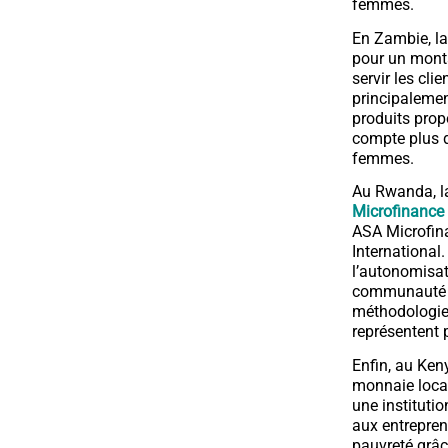
femmes.
En Zambie, la
pour un monta
servir les cl
principalemen
produits prop
compte plus d
femmes.
Au Rwanda, la
Microfinanc
ASA Microfin
International.
l’autonomisat
communauté 
méthodologies
représentent p
Enfin, au Ken
monnaie local
une instituti
aux entrepren
pauvreté grâc