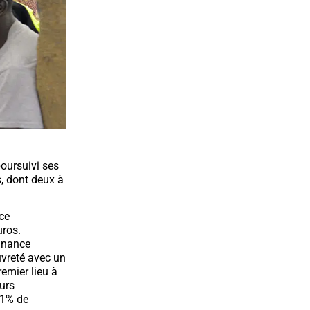
oursuivi ses
, dont deux à
ce
uros.
finance
uvreté avec un
emier lieu à
eurs
91% de